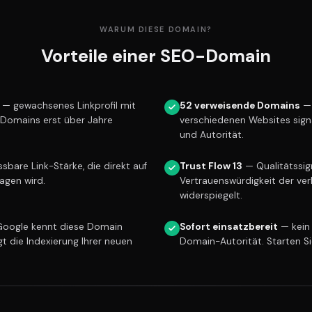
WARUM DIESE DOMAIN?
Vorteile einer SEO-Domain
— gewachsenes Linkprofil mit
52 verweisende Domains
— 
e Domains erst über Jahre
verschiedenen Websites sign
und Autorität.
bare Link-Stärke, die direkt auf
Trust Flow 13
— Qualitätssign
ragen wird.
Vertrauenswürdigkeit der ver
widerspiegelt.
oogle kennt diese Domain
Sofort einsatzbereit
— kein
gt die Indexierung Ihrer neuen
Domain-Autorität. Starten S